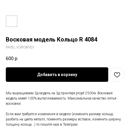
Восковая модель Кольцо R 4084
PAVEL VOROBYEV
600
р.
Добавить в корзину
Мы выращиваем 3д модель на 3д принтере projet 2500w. Восковая
модель имеет 100% вытапливаемость. Максимальное качество литья
восковки.
Если вам требуется изменения в модели (изменить размер кольца,
разбить на цвета металл, поменять размеры вставок, изменить ширину
толщину кольца...) то пишите нам в Телеграм