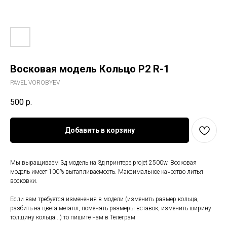
Восковая модель Кольцо P2 R-1
PAVEL VOROBYEV
500
р.
Добавить в корзину
Мы выращиваем 3д модель на 3д принтере projet 2500w. Восковая
модель имеет 100% вытапливаемость. Максимальное качество литья
восковки.
Если вам требуется изменения в модели (изменить размер кольца,
разбить на цвета металл, поменять размеры вставок, изменить ширину
толщину кольца...) то пишите нам в Телеграм