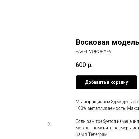
Восковая модель
PAVEL VOROBYEV
600
р.
Добавить в корзину
Мы выращиваем 3д модель на 3
100% вытапливаемость. Макси
Если вам требуется изменения
металл, поменять размеры вст
нам в Телеграм