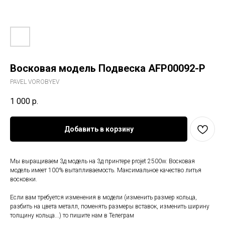
Восковая модель Подвеска AFP00092-P
PAVEL VOROBYEV
1 000
р.
Добавить в корзину
Мы выращиваем 3д модель на 3д принтере projet 2500w. Восковая
модель имеет 100% вытапливаемость. Максимальное качество литья
восковки.
Если вам требуется изменения в модели (изменить размер кольца,
разбить на цвета металл, поменять размеры вставок, изменить ширину
толщину кольца...) то пишите нам в Телеграм