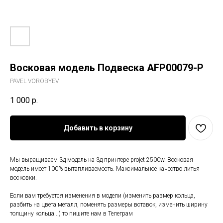
Восковая модель Подвеска AFP00079-P
PAVEL VOROBYEV
1 000
р.
Добавить в корзину
Мы выращиваем 3д модель на 3д принтере projet 2500w. Восковая
модель имеет 100% вытапливаемость. Максимальное качество литья
восковки.
Если вам требуется изменения в модели (изменить размер кольца,
разбить на цвета металл, поменять размеры вставок, изменить ширину
толщину кольца...) то пишите нам в Телеграм