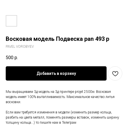
Восковая модель Подвеска pan 493 p
PAVEL VOROBYEV
500
р.
Добавить в корзину
Мы выращиваем 3д модель на 3д принтере projet 2500w. Восковая
модель имеет 100% вытапливаемость. Максимальное качество литья
восковки.
Если вам требуется изменения в модели (изменить размер кольца,
разбить на цвета металл, поменять размеры вставок, изменить ширину
толщину кольца...) то пишите нам в Телеграм