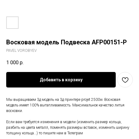
Восковая модель Подвеска AFP00151-P
PAVEL VOROBYEV
1 000
р.
Добавить в корзину
Мы выращиваем 3д модель на 3д принтере projet 2500w. Восковая
модель имеет 100% вытапливаемость. Максимальное качество литья
восковки.
Если вам требуется изменения в модели (изменить размер кольца,
разбить на цвета металл, поменять размеры вставок, изменить ширину
толщину кольца...) то пишите нам в Телеграм