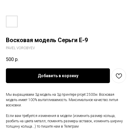
Восковая модель Серьги E-9
PAVEL VOROBYEV
500
р.
Добавить в корзину
Мы выращиваем 3д модель на 3д принтере projet 2500w. Восковая
модель имеет 100% вытапливаемость. Максимальное качество литья
восковки.
Если вам требуется изменения в модели (изменить размер кольца,
разбить на цвета металл, поменять размеры вставок, изменить ширину
толщину кольца...) то пишите нам в Телеграм