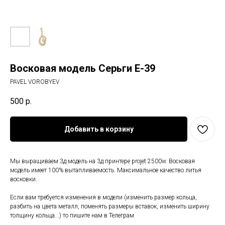
Восковая модель Серьги E-39
PAVEL VOROBYEV
500
р.
Добавить в корзину
Мы выращиваем 3д модель на 3д принтере projet 2500w. Восковая
модель имеет 100% вытапливаемость. Максимальное качество литья
восковки.
Если вам требуется изменения в модели (изменить размер кольца,
разбить на цвета металл, поменять размеры вставок, изменить ширину
толщину кольца...) то пишите нам в Телеграм