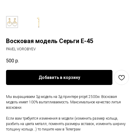
Восковая модель Серьги E-45
PAVEL VOROBYEV
500
р.
Добавить в корзину
Мы выращиваем 3д модель на 3д принтере projet 2500w. Восковая
модель имеет 100% вытапливаемость. Максимальное качество литья
восковки.
Если вам требуется изменения в модели (изменить размер кольца,
разбить на цвета металл, поменять размеры вставок, изменить ширину
толщину кольца...) то пишите нам в Телеграм