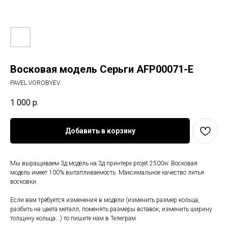
Восковая модель Серьги AFP00071-E
PAVEL VOROBYEV
1 000
р.
Добавить в корзину
Мы выращиваем 3д модель на 3д принтере projet 2500w. Восковая
модель имеет 100% вытапливаемость. Максимальное качество литья
восковки.
Если вам требуется изменения в модели (изменить размер кольца,
разбить на цвета металл, поменять размеры вставок, изменить ширину
толщину кольца...) то пишите нам в Телеграм