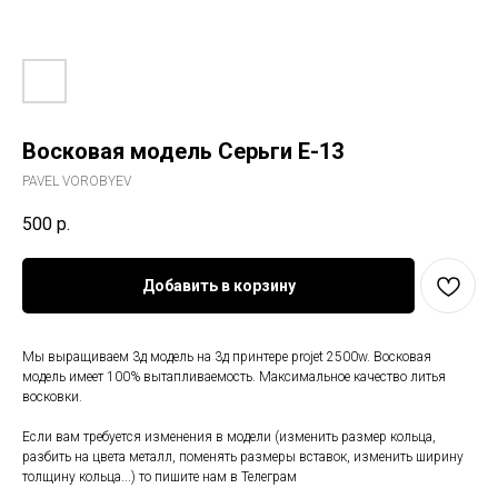
Восковая модель Серьги E-13
PAVEL VOROBYEV
500
р.
Добавить в корзину
Мы выращиваем 3д модель на 3д принтере projet 2500w. Восковая
модель имеет 100% вытапливаемость. Максимальное качество литья
восковки.
Если вам требуется изменения в модели (изменить размер кольца,
разбить на цвета металл, поменять размеры вставок, изменить ширину
толщину кольца...) то пишите нам в Телеграм