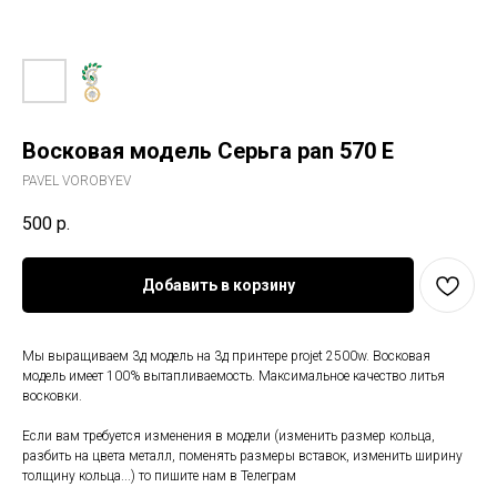
Восковая модель Серьга pan 570 Е
PAVEL VOROBYEV
500
р.
Добавить в корзину
Мы выращиваем 3д модель на 3д принтере projet 2500w. Восковая
модель имеет 100% вытапливаемость. Максимальное качество литья
восковки.
Если вам требуется изменения в модели (изменить размер кольца,
разбить на цвета металл, поменять размеры вставок, изменить ширину
толщину кольца...) то пишите нам в Телеграм