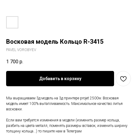
Восковая модель Кольцо R-3415
PAVEL VOROBYEV
1 700
р.
Добавить в корзину
Мы выращиваем 3д модель на 3д принтере projet 2500w. Восковая
модель имеет 100% вытапливаемость. Максимальное качество литья
восковки.
Если вам требуется изменения в модели (изменить размер кольца,
разбить на цвета металл, поменять размеры вставок, изменить ширину
толщину кольца...) то пишите нам в Телеграм