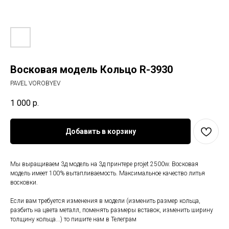
Восковая модель Кольцо R-3930
PAVEL VOROBYEV
1 000
р.
Добавить в корзину
Мы выращиваем 3д модель на 3д принтере projet 2500w. Восковая
модель имеет 100% вытапливаемость. Максимальное качество литья
восковки.
Если вам требуется изменения в модели (изменить размер кольца,
разбить на цвета металл, поменять размеры вставок, изменить ширину
толщину кольца...) то пишите нам в Телеграм