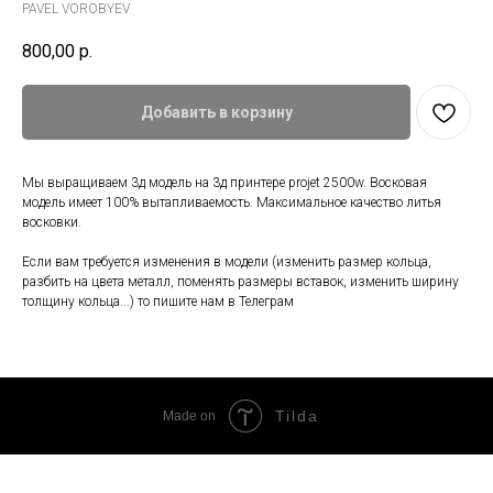
PAVEL VOROBYEV
800,00
р.
Добавить в корзину
Мы выращиваем 3д модель на 3д принтере projet 2500w. Восковая
модель имеет 100% вытапливаемость. Максимальное качество литья
восковки.
Если вам требуется изменения в модели (изменить размер кольца,
разбить на цвета металл, поменять размеры вставок, изменить ширину
толщину кольца...) то пишите нам в Телеграм
Tilda
Made on