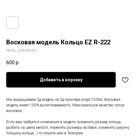
Восковая модель Кольцо EZ R-222
PAVEL VOROBYEV
600
р.
Добавить в корзину
Мы выращиваем 3д модель на 3д принтере projet 2500w. Восковая
модель имеет 100% вытапливаемость. Максимальное качество литья
восковки.
Если вам требуется изменения в модели (изменить размер кольца,
разбить на цвета металл, поменять размеры вставок, изменить ширину
толщину кольца...) то пишите нам в Телеграм