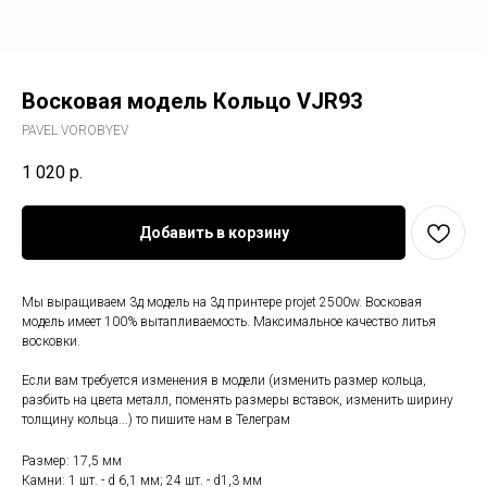
Восковая модель Кольцо VJR93
PAVEL VOROBYEV
1 020
р.
Добавить в корзину
Мы выращиваем 3д модель на 3д принтере projet 2500w. Восковая
модель имеет 100% вытапливаемость. Максимальное качество литья
восковки.
Если вам требуется изменения в модели (изменить размер кольца,
разбить на цвета металл, поменять размеры вставок, изменить ширину
толщину кольца...) то пишите нам в Телеграм
Размер: 17,5 мм
Камни: 1 шт. - d 6,1 мм; 24 шт. - d1,3 мм