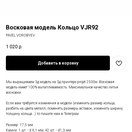
Восковая модель Кольцо VJR92
PAVEL VOROBYEV
1 020
р.
Добавить в корзину
Мы выращиваем 3д модель на 3д принтере projet 2500w. Восковая
модель имеет 100% вытапливаемость. Максимальное качество литья
восковки.
Если вам требуется изменения в модели (изменить размер кольца,
разбить на цвета металл, поменять размеры вставок, изменить ширину
толщину кольца...) то пишите нам в Телеграм
Размер: 17,5 мм
Камни: 1 шт. - d 6,1 мм; 42 шт. - d1,3 мм