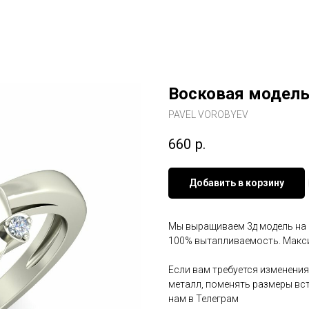
Восковая модель
PAVEL VOROBYEV
660
р.
Добавить в корзину
Мы выращиваем 3д модель на 3
100% вытапливаемость. Макси
Если вам требуется изменения
металл, поменять размеры вст
нам в Телеграм